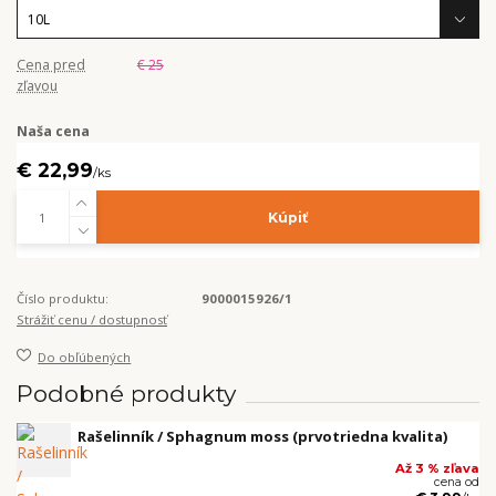
Cena pred
€ 25
zľavou
Naša cena
€ 22,99
/
ks
Kúpiť
Číslo produktu:
9000015926/1
Strážiť cenu / dostupnosť
Do obľúbených
Podobné produkty
Rašelinník / Sphagnum moss (prvotriedna kvalita)
Až 3 % zľava
cena od