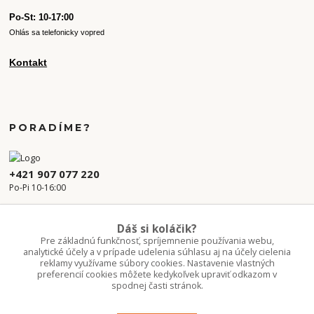
Po-St: 10-17:00
Ohlás sa telefonicky vopred
Kontakt
PORADÍME?
+421 907 077 220
Po-Pi 10-16:00
info.kvetaren@gmail.com
Dáš si koláčik?
Pre základnú funkčnosť, spríjemnenie používania webu,
analytické účely a v prípade udelenia súhlasu aj na účely cielenia
reklamy využívame súbory cookies. Nastavenie vlastných
preferencií cookies môžete kedykoľvek upraviť odkazom v
spodnej časti stránok.