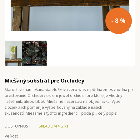
- 8 %
Miešaný substrát pre Orchidey
Starostlivo namiešaná viaczložková zero-waste pôdna zmes vhodná pre
prestovanie Orchideí / okrem jewel orchids - pre ktoré je vhodný
rašelinník, alebo Izbák. Miešame načerstvo na objednávku. Výber
zložiek a ich pomer je vyšperkovaný na základe našich
skúseností. Miešame z týchto ingrediencií: pôda p...
celý popis
DOSTUPNOSŤ
SKLADOM > 2 ks
Veľkosť