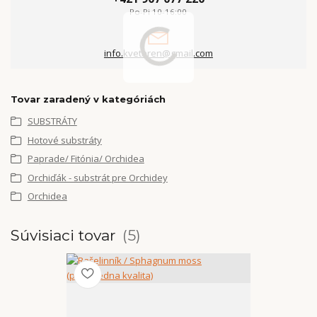
Po-Pi 10-16:00
info.kvetaren@gmail.com
Tovar zaradený v kategóriách
SUBSTRÁTY
Hotové substráty
Paprade/ Fitónia/ Orchidea
Orchiďák - substrát pre Orchidey
Orchidea
Súvisiaci tovar
5