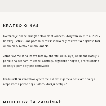
KRÁTKO O NÁS
Kvetáreň je online džungľa a slow plant koncept, ktorý vznikol v roku 2020 v
Banskej Bystrici. Sme posadnutí rastlinkami a celý náš život sa odjakživa točil
okolo nich, kvetov a okolo umenia.
Zameriavame sa na izbové rastliny, zberateľské kúsky aj obľúbené klasiky. V
ponuke nájdeš nami miešané substráty, organické hnojivá aj profesionálne
doplnky a pomôcky pre pestovateľa.
Každú rastlinu starostlivo vyberáme, aklimatizujeme a posielame ďalej s
rešpektom k prírode aj k ľuďom, ktorí ju pestujú."
MOHLO BY ŤA ZAUJÍMAŤ