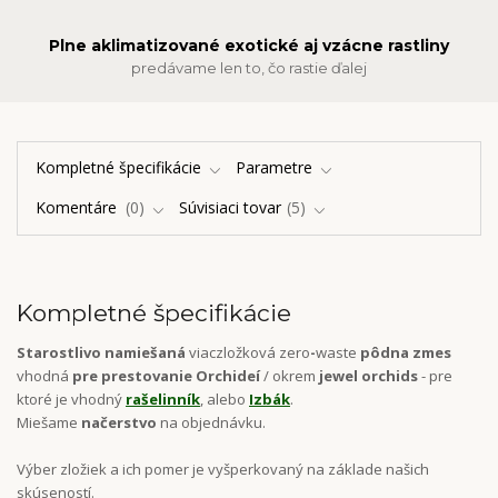
Plne aklimatizované exotické aj vzácne rastliny
predávame len to, čo rastie ďalej
Kompletné špecifikácie
Parametre
Komentáre
0
Súvisiaci tovar
5
Kompletné špecifikácie
Starostlivo namiešaná
viaczložková zero
-
waste
pôdna zmes
vhodná
pre prestovanie Orchideí
/ okrem
jewel orchids
- pre
ktoré je vhodný
rašelinník
, alebo
Izbák
.
Miešame
načerstvo
na objednávku.
Výber zložiek a ich pomer je vyšperkovaný na základe našich
skúseností.