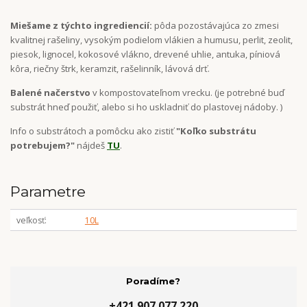
Miešame z týchto ingrediencií:
pôda pozostávajúca zo zmesi
kvalitnej rašeliny, vysokým podielom vlákien a humusu, perlit, zeolit,
piesok, lignocel, kokosové vlákno, drevené uhlie, antuka, píniová
kôra, riečny štrk, keramzit, rašelinník, lávová drť.
Balené načerstvo
v kompostovateľnom vrecku. (je potrebné buď
substrát hneď použiť, alebo si ho uskladniť do plastovej nádoby. )
Info o substrátoch a pomôcku ako zistiť
"Koľko substrátu
potrebujem?"
nájdeš
TU
.
Parametre
veľkosť
10L
Poradíme?
+421 907 077 220