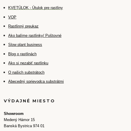
K
VETÚLOK - Útulok pre rastliny
VOP
Rastlinný preukaz
Ako balíme rastlinky/ Poštovné
Slow plant business
Blog o rastlinách
Ako si nezabiť rastlinku
O našich substrátoch
Abecedný sprievodca substrátmi
VÝDAJNÉ MIESTO
Showroom
Medený Hámor 15
Banská Bystrica 974 01