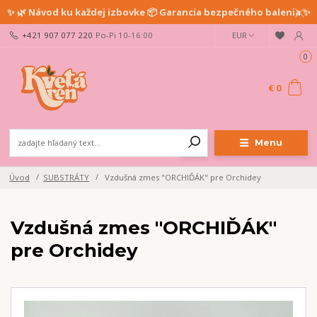
✨ 🌿 Návod ku každej izbovke 📦 Garancia bezpečného balenia ✨
+421 907 077 220
Po-Pi 10-16:00
EUR
0
€ 0
Menu
Úvod
SUBSTRÁTY
Vzdušná zmes "ORCHIĎÁK" pre Orchidey
Vzdušná zmes "ORCHIĎÁK"
pre Orchidey