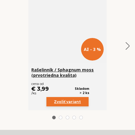
Až - 3 %
Rašelinník / Sphagnum moss
Prvá pomoc 
(prvotriedna kvalita)
cena od
€ 5,99
€ 3,99
Skladom
/
ks
> 2 ks
/
ks
Zvoliť variant