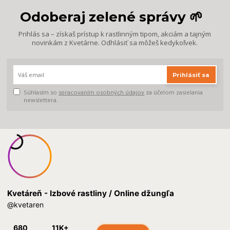
Odoberaj zelené správy 🌱
Prihlás sa – získaš prístup k rastlinným tipom, akciám a tajným
novinkám z Kvetárne. Odhlásiť sa môžeš kedykoľvek.
Prihlásiť sa
Súhlasím so
spracovaním osobných údajov
za účelom zasielania
newslettera.