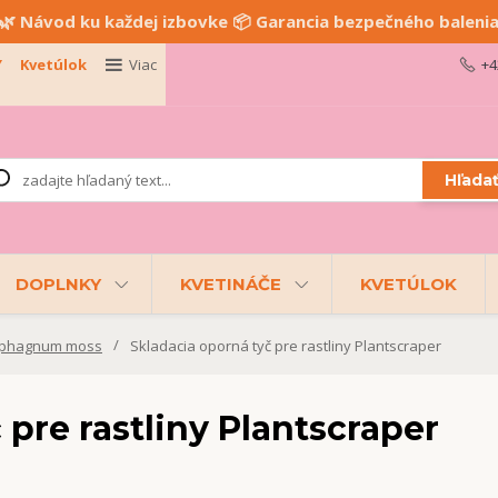
🌿 Návod ku každej izbovke 📦 Garancia bezpečného baleni
Y
Kvetúlok
Viac
+4
Hľada
DOPLNKY
KVETINÁČE
KVETÚLOK
 Sphagnum moss
Skladacia oporná tyč pre rastliny Plantscraper
 pre rastliny Plantscraper