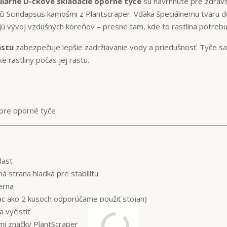
lárne D-čkové skladacie oporné tyče
sú navrhnuté pre zdravš
či Scindapsus kamošmi z Plantscraper. Vďaka špeciálnemu tvaru d
jú vývoj vzdušných koreňov – presne tam, kde to rastlina potrebu
ástu
zabezpečuje lepšie zadržiavanie vody a priedušnosť. Tyče sa
e rastliny počas jej rastu.
pre oporné tyče
last
á strana hladká pre stabilitu
ierna
iac ako 2 kusoch odporúčame použiť stojan)
 vyčistiť
mi značky PlantScraper