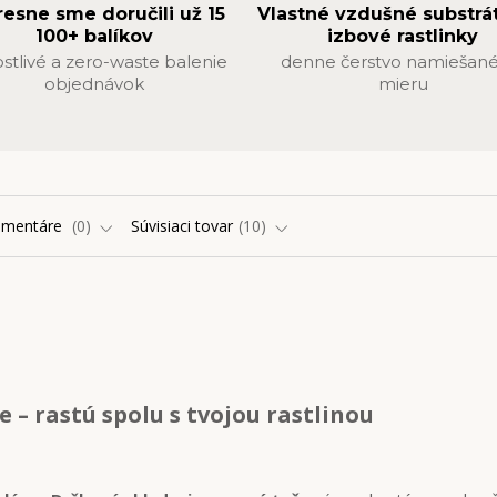
resne sme doručili už 15
Vlastné vzdušné substrá
100+ balíkov
izbové rastlinky
ostlivé a zero-waste balenie
denne čerstvo namiešané
objednávok
mieru
omentáre
0
Súvisiaci tovar
10
e – rastú spolu s tvojou rastlinou