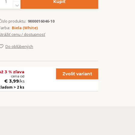
Kúpiť
Číslo produktu:
9000016046-10
Farba:
Biela (White)
Strážiť cenu / dostupnosť
Do obľúbených
Až 3 % zľava
Zvoliť variant
cena od
€ 3,99
/
ks
kladom > 2 ks