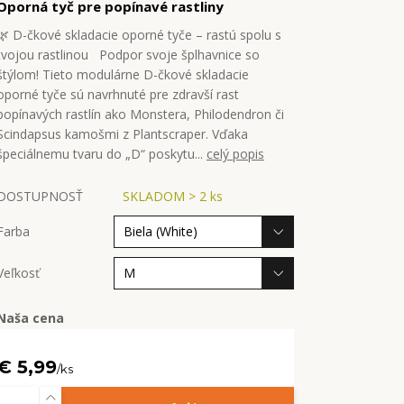
Oporná tyč pre popínavé rastliny
🌿 D-čkové skladacie oporné tyče – rastú spolu s
tvojou rastlinou Podpor svoje šplhavnice so
štýlom! Tieto modulárne D-čkové skladacie
oporné tyče sú navrhnuté pre zdravší rast
popínavých rastlín ako Monstera, Philodendron či
Scindapsus kamošmi z Plantscraper. Vďaka
špeciálnemu tvaru do „D“ poskytu...
celý popis
DOSTUPNOSŤ
SKLADOM > 2 ks
Farba
Veľkosť
Naša cena
€ 5,99
/
ks