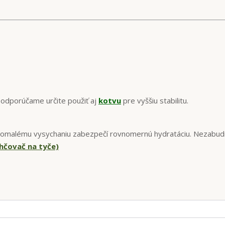
h odporúčame určite použiť aj
kotvu
pre vyššiu stabilitu.
a pomalému vysychaniu zabezpečí rovnomernú hydratáciu. Nezabud
lhčovač na tyče)