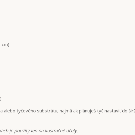
8 cm)
)
ka alebo tyčového substrátu, najmä ak plánuješ tyč nastaviť do šir
ách je použitý len na ilustračné účely.