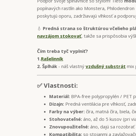
Podpor svoje šplhavnice so štýlom! Tieto
modu
popínavých rastlín ako Monstera, Philodendron 
poskytujú oporu, zadržiavajú vlhkosť a podporu
💧
Predná strana so štruktúrou včelieho pl
navzájom stokovať
, takže sa prispôsobia výšk
Čím treba tyč vyplniť?
1.
Rašelinník
2. Šplhák
- náš vlastný
vzdušný substrát
mix 
✅ Vlastnosti:
Materiál:
BPA-free polypropylén / PET p
Dizajn:
Predná ventilácia pre vlhkosť, zadn
Farby na výber:
číra, matná číra, biela, č
Stohovateľné:
áno, až do 5 kusov (pri v
Znovupoužiteľné:
áno, dajú sa rozobrať a
Kompatibilita:
so stojanmi a zavlažovač