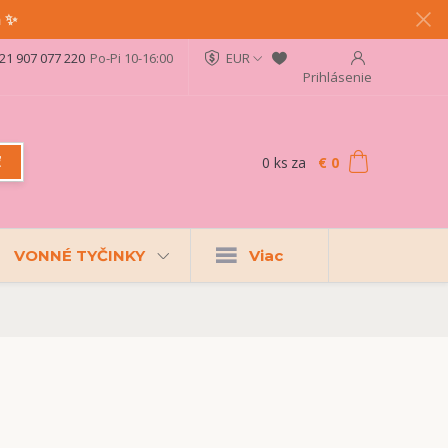
a ✨
21 907 077 220
Po-Pi 10-16:00
EUR
Prihlásenie
0
ks
za
€ 0
ť
VONNÉ TYČINKY
Viac