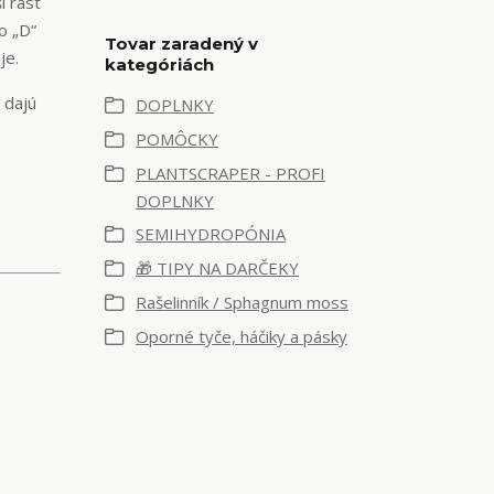
í rast
o „D“
Tovar zaradený v
je.
kategóriách
 dajú
DOPLNKY
POMÔCKY
PLANTSCRAPER - PROFI
DOPLNKY
SEMIHYDROPÓNIA
🎁 TIPY NA DARČEKY
Rašelinník / Sphagnum moss
Oporné tyče, háčiky a pásky