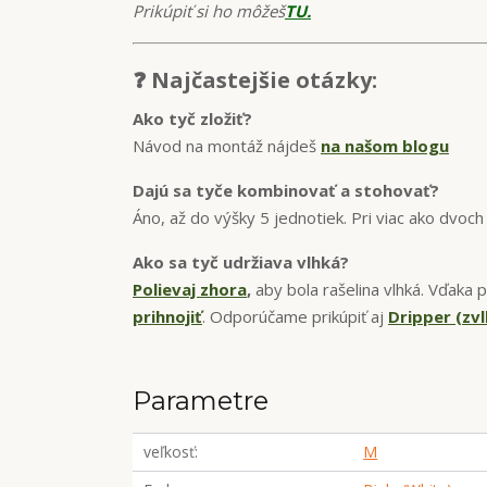
Prikúpiť si ho môžeš
TU.
❓ Najčastejšie otázky:
Ako tyč zložiť?
Návod na montáž nájdeš
na našom blogu
Dajú sa tyče kombinovať a stohovať?
Áno, až do výšky 5 jednotiek. Pri viac ako dvoc
Ako sa tyč udržiava vlhká?
Polievaj zhora
,
aby bola rašelina vlhká. Vďak
prihnojiť
. Odporúčame prikúpiť aj
Dripper (zv
Parametre
veľkosť
M