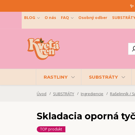
✨ 
BLOG
O nás
FAQ
Osobný odber
SUBSTRÁT
RASTLINY
SUBSTRÁTY
Úvod
SUBSTRÁTY
Ingrediencie
Rašelinník /
Skladacia oporná tyč
TOP produkt