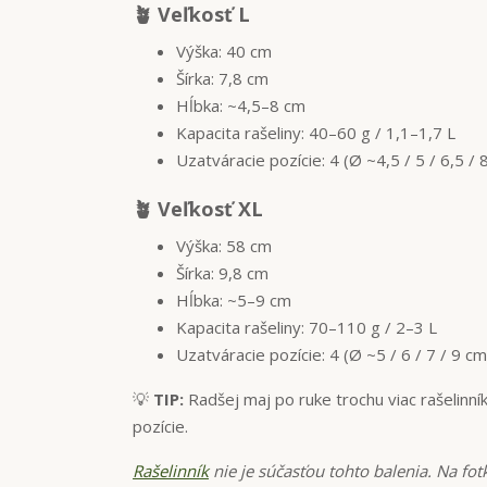
🪴 Veľkosť L
Výška: 40 cm
Šírka: 7,8 cm
Hĺbka: ~4,5–8 cm
Kapacita rašeliny: 40–60 g / 1,1–1,7 L
Uzatváracie pozície: 4 (Ø ~4,5 / 5 / 6,5 / 
🪴 Veľkosť XL
Výška: 58 cm
Šírka: 9,8 cm
Hĺbka: ~5–9 cm
Kapacita rašeliny: 70–110 g / 2–3 L
Uzatváracie pozície: 4 (Ø ~5 / 6 / 7 / 9 cm
💡
TIP:
Radšej maj po ruke trochu viac rašelinní
pozície.
Rašelinník
nie je súčasťou tohto balenia. Na fotk