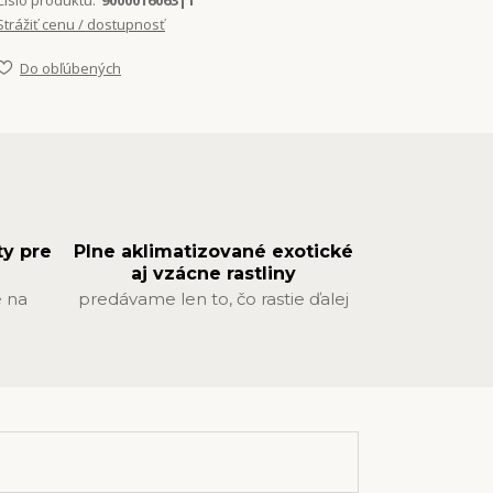
Číslo produktu:
9000016063|1
Strážiť cenu / dostupnosť
Do obľúbených
ty pre
Plne aklimatizované exotické
aj vzácne rastliny
 na
predávame len to, čo rastie ďalej