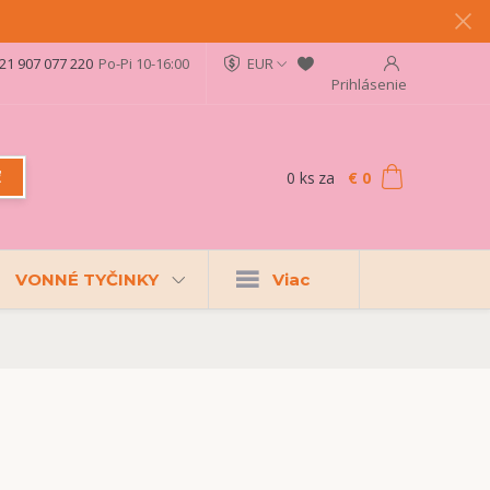
21 907 077 220
Po-Pi 10-16:00
EUR
Prihlásenie
0
ks
za
€ 0
ť
VONNÉ TYČINKY
Viac