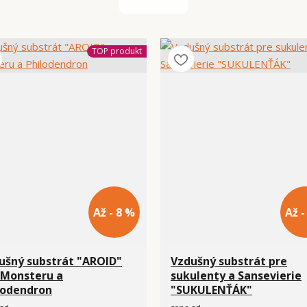
TOP produkt
Až - 8 %
Až -
ušný substrát "AROID"
Vzdušný substrát pre
 Monsteru a
sukulenty a Sansevierie
lodendron
"SUKULENŤÁK"