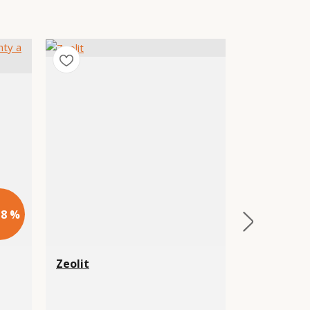
 8 %
Zeolit
Hydroponi
substrát 