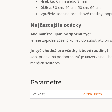
Hrúbka:
6 mm alebo 8 mm
Dĺžka:
30 cm, 40 cm, 50 cm, 60 cm
Využitie:
ideálne pre izbové rastliny, pop
Najčastejšie otázky
Ako nainštalujem podpornú tyč?
Jemne zapichni zúžený koniec do substrátu pri s
Je tyč vhodná pre všetky izbové rastliny?
Áno, priesvitná podporná tyč je univerzálna – ho
menších solitérov.
Parametre
veľkosť
dĺžka 30cm