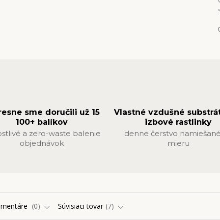
resne sme doručili už 15
Vlastné vzdušné substrá
100+ balíkov
izbové rastlinky
ostlivé a zero-waste balenie
denne čerstvo namiešané
objednávok
mieru
omentáre
0
Súvisiaci tovar
7