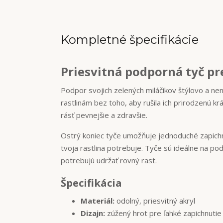
Kompletné špecifikácie
Priesvitná podporná tyč pre
Podpor svojich zelených miláčikov štýlovo a n
rastlinám bez toho, aby rušila ich prirodzenú k
rásť pevnejšie a zdravšie.
Ostrý koniec tyče umožňuje jednoduché zapichnu
tvoja rastlina potrebuje. Tyče sú ideálne na po
potrebujú udržať rovný rast.
Špecifikácia
Materiál:
odolný, priesvitný akryl
Dizajn:
zúžený hrot pre ľahké zapichnuti