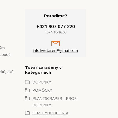
Poradíme?
+421 907 077 220
Po-Pi 10-16:00
vým
info.kvetaren@gmail.com
k budú
Tovar zaradený v
akú, akú
kategóriách
DOPLNKY
POMÔCKY
PLANTSCRAPER - PROFI
DOPLNKY
SEMIHYDROPÓNIA