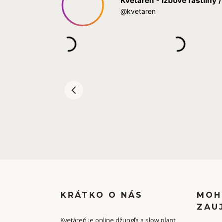
KRÁTKO O NÁS
MOH
ZAU
Kvetáreň je online džungľa a slow plant