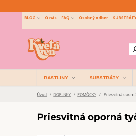
BLOG
O nás
FAQ
Osobný odber
SUBSTRÁT
RASTLINY
SUBSTRÁTY
Úvod
DOPLNKY
POMÔCKY
Priesvitná oporná
Priesvitná oporná ty