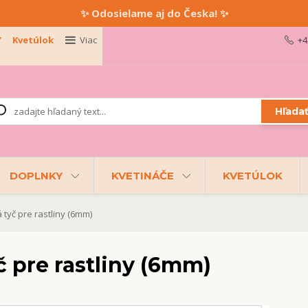
✨ Odosielame aj do Česka! ✨
Y
Kvetúlok
Viac
+4
Hľada
DOPLNKY
KVETINÁČE
KVETÚLOK
 tyč pre rastliny (6mm)
č pre rastliny (6mm)