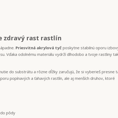
 zdravý rast rastlín
enápadne.
Priesvitná akrylová tyč
poskytne stabilnú oporu izbo
rásu. Vďaka odolnému materiálu vydrží dlhodobo a tvoje rastliny ta
tie do substrátu a rôzne dĺžky zaručujú, že si vyberieš presne t
dporu popínavých a ťahavých rastlín, ale aj menších druhov, ktoré
e do pôdy