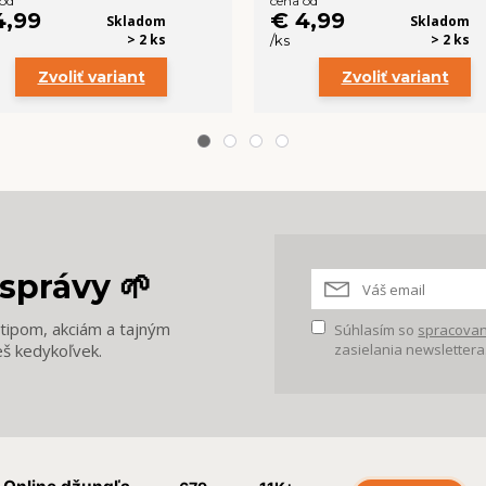
 od
cena od
4,99
€ 4,99
Skladom
Skladom
> 2 ks
> 2 ks
/
ks
Zvoliť variant
Zvoliť variant
správy 🌱
m tipom, akciám a tajným
Súhlasím so
spracovan
eš kedykoľvek.
zasielania newslettera