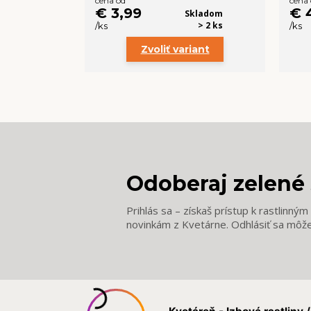
cena od
cena
€ 3,99
€ 
Skladom
> 2 ks
/
ks
/
ks
Zvoliť variant
Odoberaj zelené 
Prihlás sa – získaš prístup k rastlinný
novinkám z Kvetárne. Odhlásiť sa môž