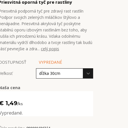
Priesvitná oporná tyč pre rastliny
Priesvitná podporná tyč pre zdravý rast rastlín
Podpor svojich zelených miláčikov štýlovo a
nenápadne. Priesvitná akrylová tyč poskytne
stabilnú oporu izbovým rastlinám bez toho, aby
rušila ich prirodzenú krásu. Vďaka odolnému
materiálu vydrží dlhodobo a tvoje rastliny tak budú
rásť pevnejšie a zdra...
celý popis
DOSTUPNOSŤ
VYPREDANÉ
Veľkosť
Naša cena
€ 1,49
/
ks
Vypredané.