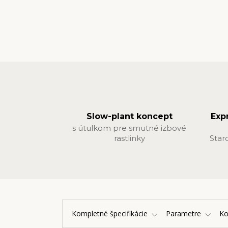
Slow-plant koncept
Exp
s útulkom pre smutné izbové
rastlinky
Star
Kompletné špecifikácie
Parametre
K