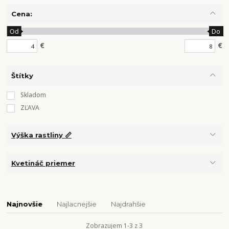
Cena:
Od
Do
€
€
Štítky
Skladom
ZĽAVA
Výška rastliny 📏
Kvetináč priemer
Najnovšie
Najlacnejšie
Najdrahšie
Zobrazujem 1-3 z 3