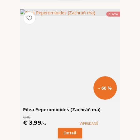
ZĽAVA
- 60 %
Pilea Peperomioides (Zachráň ma)
€ 10
€ 3,99
/
ks
VYPREDANÉ
Detail