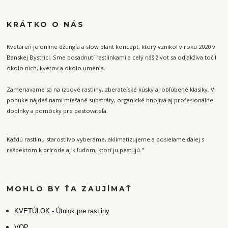
KRÁTKO O NÁS
Kvetáreň je online džungľa a slow plant koncept, ktorý vznikol v roku 2020 v
Banskej Bystrici. Sme posadnutí rastlinkami a celý náš život sa odjakživa točil
okolo nich, kvetov a okolo umenia.
Zameriavame sa na izbové rastliny, zberateľské kúsky aj obľúbené klasiky. V
ponuke nájdeš nami miešané substráty, organické hnojivá aj profesionálne
doplnky a pomôcky pre pestovateľa.
Každú rastlinu starostlivo vyberáme, aklimatizujeme a posielame ďalej s
rešpektom k prírode aj k ľuďom, ktorí ju pestujú."
MOHLO BY ŤA ZAUJÍMAŤ
K
VETÚLOK - Útulok pre rastliny
VOP