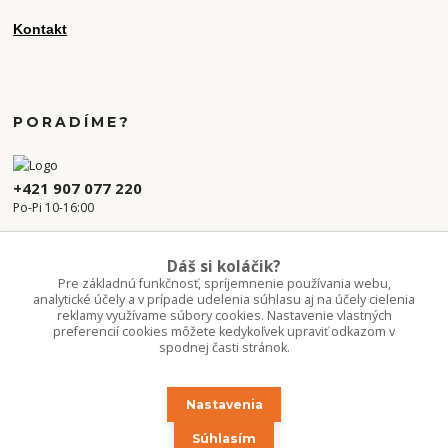
Kontakt
PORADÍME?
+421 907 077 220
Po-Pi 10-16:00
info.kvetaren@gmail.com
Dáš si koláčik?
Pre základnú funkčnosť, spríjemnenie používania webu,
analytické účely a v prípade udelenia súhlasu aj na účely cielenia
reklamy využívame súbory cookies. Nastavenie vlastných
preferencií cookies môžete kedykoľvek upraviť odkazom v
spodnej časti stránok.
Nastavenia
Upravit sběr cookies.
Súhlasím