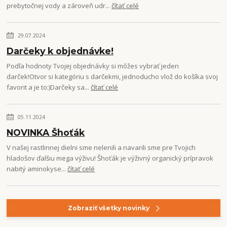
prebytočnej vody a zároveň udr...
čítať celé
29.07.2024
Darčeky k objednávke!
Podľa hodnoty Tvojej objednávky si môžes vybrať jeden
darček!Otvor si kategóriu s darčekmi, jednoducho vlož do košíka svoj
favorit a je to:)Darčeky sa...
čítať celé
05.11.2024
NOVINKA Šhoťák
V našej rastlinnej dielni sme nelenili a navarili sme pre Tvojich
hladošov ďalšiu mega výživu! Šhoťák je výživný organický prípravok
nabitý aminokyse...
čítať celé
Zobraziť všetky novinky