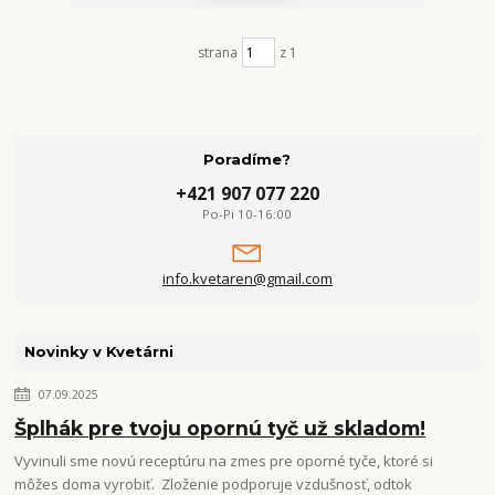
strana
z 1
Poradíme?
+421 907 077 220
Po-Pi 10-16:00
info.kvetaren@gmail.com
Novinky v Kvetárni
07.09.2025
Šplhák pre tvoju opornú tyč už skladom!
Vyvinuli sme novú receptúru na zmes pre oporné tyče, ktoré si
môžes doma vyrobiť. Zloženie podporuje vzdušnosť, odtok