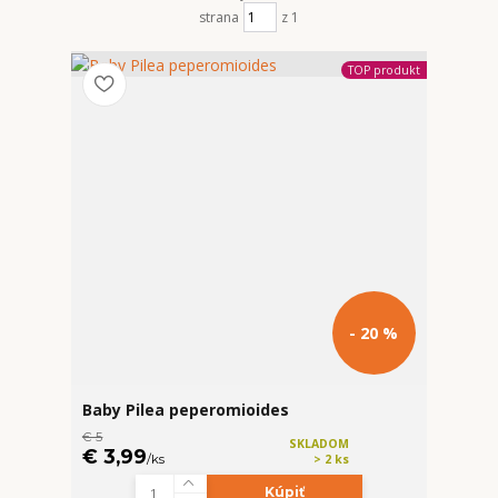
strana
z 1
TOP produkt
- 20 %
Baby Pilea peperomioides
€ 5
SKLADOM
€ 3,99
/
ks
> 2 ks
Kúpiť