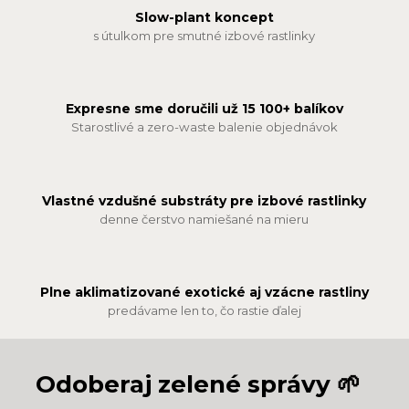
Slow-plant koncept
s útulkom pre smutné izbové rastlinky
Expresne sme doručili už 15 100+ balíkov
Starostlivé a zero-waste balenie objednávok
Vlastné vzdušné substráty pre izbové rastlinky
denne čerstvo namiešané na mieru
Plne aklimatizované exotické aj vzácne rastliny
predávame len to, čo rastie ďalej
Odoberaj zelené správy 🌱