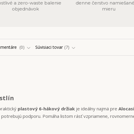
ostlivé a zero-waste balenie
denne čerstvo namiešané
objednávok
mieru
omentáre
0
Súvisiaci tovar
7
stlín
praktický
plastový 6-hákový držiak
je ideálny najmä pre
Alocas
é potrebujú podporu. Pomáha listom rásť vzpriamene, rovnomern