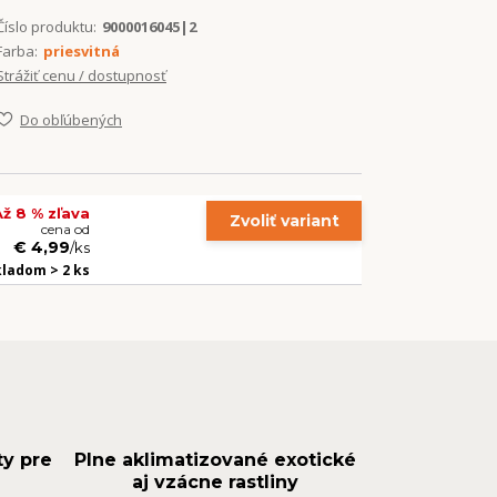
Číslo produktu:
9000016045|2
Farba:
priesvitná
Strážiť cenu / dostupnosť
Do obľúbených
Až 8 % zľava
Zvoliť variant
cena od
€ 4,99
/
ks
kladom > 2 ks
ty pre
Plne aklimatizované exotické
aj vzácne rastliny