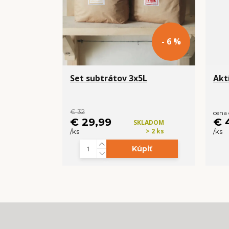
- 6 %
Set subtrátov 3x5L
Akt
€ 32
cena
€ 29,99
€ 
SKLADOM
> 2 ks
/
ks
/
ks
Kúpiť