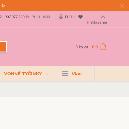
a ✨
21 907 077 220
Po-Pi 10-16:00
EUR
Prihlásenie
0
ks
za
€ 0
ť
VONNÉ TYČINKY
Viac