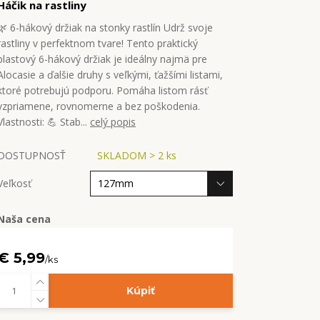
Háčik na rastliny
🌿 6-hákový držiak na stonky rastlín Udrž svoje
rastliny v perfektnom tvare! Tento praktický
plastový 6-hákový držiak je ideálny najmä pre
Alocasie a ďalšie druhy s veľkými, ťažšími listami,
ktoré potrebujú podporu. Pomáha listom rásť
vzpriamene, rovnomerne a bez poškodenia.
Vlastnosti: 💪 Stab...
celý popis
DOSTUPNOSŤ
SKLADOM > 2 ks
Veľkosť
Naša cena
€ 5,99
/
ks
Kúpiť