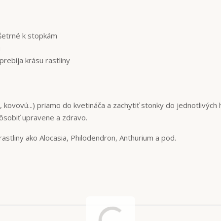
šetrné k stopkám
u
rebíja krásu rastliny
 kovovú...) priamo do kvetináča a zachytiť stonky do jednotlivých 
pôsobiť upravene a zdravo.
astliny ako Alocasia, Philodendron, Anthurium a pod.