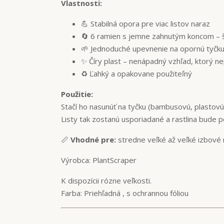
Vlastnosti:
💪 Stabilná opora pre viac listov naraz
🔄 6 ramien s jemne zahnutým koncom – 
🌱 Jednoduché upevnenie na opornú tyčk
✨ Číry plast – nenápadný vzhľad, ktorý nep
♻️ Ľahký a opakovane použiteľný
Použitie:
Stačí ho nasunúť na tyčku (bambusovú, plastovú,
Listy tak zostanú usporiadané a rastlina bude 
📏
Vhodné pre:
stredne veľké až veľké izbové r
Výrobca: PlantScraper
K dispozícii rózne veľkosti.
Farba: Priehľadná , s ochrannou fóliou