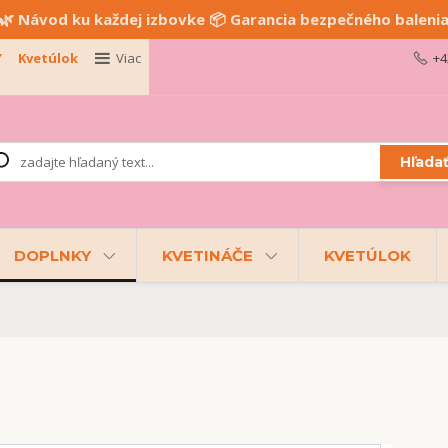
🌿 Návod ku každej izbovke 📦 Garancia bezpečného baleni
Y
Kvetúlok
Viac
+4
Hľada
DOPLNKY
KVETINÁČE
KVETÚLOK
n