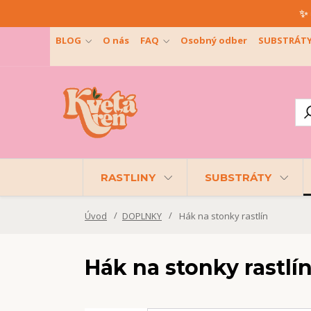
✨ 
BLOG
O nás
FAQ
Osobný odber
SUBSTRÁT
RASTLINY
SUBSTRÁTY
Úvod
DOPLNKY
Hák na stonky rastlín
Hák na stonky rastlí