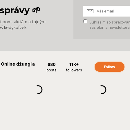
správy 🌱
m tipom, akciám a tajným
Súhlasím so
spracovan
eš kedykoľvek.
zasielania newslettera