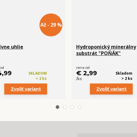
Až - 29 %
ívne uhlie
Hydroponický minerálny
substrát "POŇÁK"
 od
cena od
4,99
€ 2,99
SKLADOM
Skladom
> 2 ks
> 2 ks
/
ks
Zvoliť variant
Zvoliť variant