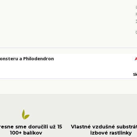
onsteru a Philodendron
S
resne sme doručili už 15
Vlastné vzdušné substrá
100+ balíkov
izbové rastlinky