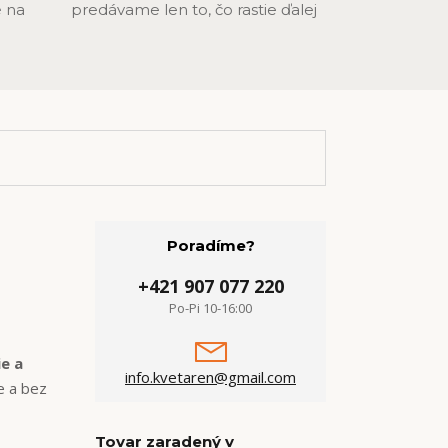
 na
predávame len to, čo rastie ďalej
Poradíme?
+421 907 077 220
Po-Pi 10-16:00
ie a
info.kvetaren@gmail.com
e a bez
Tovar zaradený v