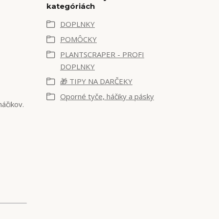
kategóriách
DOPLNKY
POMÔCKY
PLANTSCRAPER - PROFI
DOPLNKY
🎁 TIPY NA DARČEKY
Oporné tyče, háčiky a pásky
háčikov.