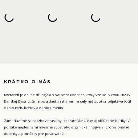
KRÁTKO O NÁS
Kvetáreň je online džungľa a slow plant koncept, ktorý vznikol v roku 2020 v
Banskej Bystrici. Sme posadnutí rastlinkami a celý náš život sa odjakživa točil
okolo nich, kvetov a okolo umenia.
Zameriavame sa na izbové rastliny, zberateľské kúsky aj obľúbené klasiky. V
ponuke nájdeš nami miešané substráty, organické hnojivá aj profesionálne
doplnky a pomôcky pre pestovateľa.