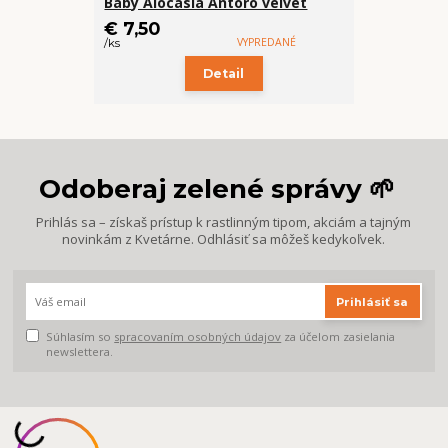
Baby Alocasia Antoro velvet
€ 7,50
VYPREDANÉ
/
ks
Detail
Odoberaj zelené správy 🌱
Prihlás sa – získaš prístup k rastlinným tipom, akciám a tajným
novinkám z Kvetárne. Odhlásiť sa môžeš kedykoľvek.
Prihlásiť sa
Súhlasím so
spracovaním osobných údajov
za účelom zasielania
newslettera.