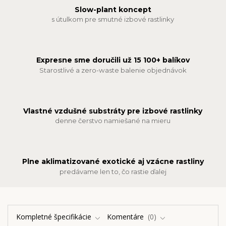
Slow-plant koncept
s útulkom pre smutné izbové rastlinky
Expresne sme doručili už 15 100+ balíkov
Starostlivé a zero-waste balenie objednávok
Vlastné vzdušné substráty pre izbové rastlinky
denne čerstvo namiešané na mieru
Plne aklimatizované exotické aj vzácne rastliny
predávame len to, čo rastie ďalej
Kompletné špecifikácie
Komentáre
0