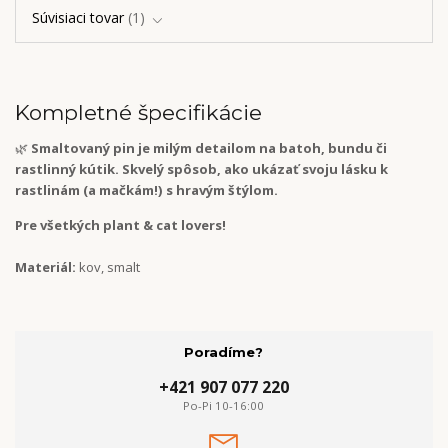
Súvisiaci tovar
1
Kompletné špecifikácie
🌿
Smaltovaný pin je milým detailom na batoh, bundu či
rastlinný kútik. Skvelý spôsob, ako ukázať svoju lásku k
rastlinám (a mačkám!) s hravým štýlom.
Pre všetkých plant & cat lovers!
Materiál:
kov, smalt
Poradíme?
+421 907 077 220
Po-Pi 10-16:00