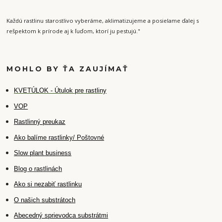
Každú rastlinu starostlivo vyberáme, aklimatizujeme a posielame ďalej s
rešpektom k prírode aj k ľuďom, ktorí ju pestujú."
MOHLO BY ŤA ZAUJÍMAŤ
K
VETÚLOK - Útulok pre rastliny
VOP
Rastlinný preukaz
Ako balíme rastlinky/ Poštovné
Slow plant business
Blog o rastlinách
Ako si nezabiť rastlinku
O našich substrátoch
Abecedný sprievodca substrátmi