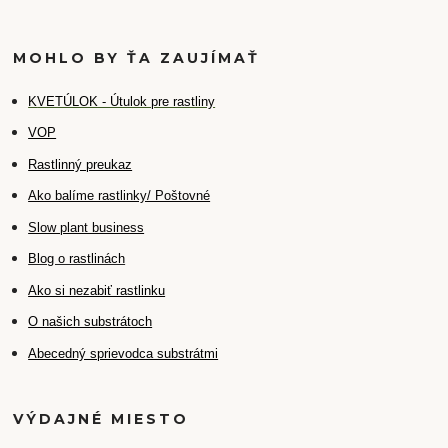
MOHLO BY ŤA ZAUJÍMAŤ
K
VETÚLOK - Útulok pre rastliny
VOP
Rastlinný preukaz
Ako balíme rastlinky/ Poštovné
Slow plant business
Blog o rastlinách
Ako si nezabiť rastlinku
O našich substrátoch
Abecedný sprievodca substrátmi
VÝDAJNÉ MIESTO