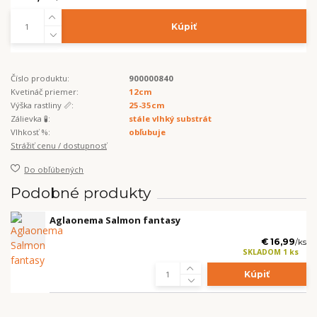
Kúpiť
Číslo produktu:
900000840
Kvetináč priemer:
12cm
Výška rastliny 📏:
25-35cm
Zálievka 🧪:
stále vlhký substrát
Vlhkosť %:
obľubuje
Strážiť cenu / dostupnosť
Do obľúbených
Podobné produkty
Aglaonema Salmon fantasy
€ 16,99
/
ks
SKLADOM 1 ks
Kúpiť