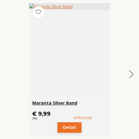
Maranta Silver Band
Keramický 
cena od
€ 9,99
€ 4,99
VYPREDANÉ
/
ks
/
ks
Detail
Z