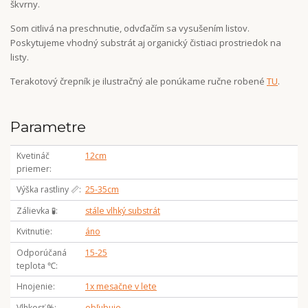
škvrny.
Som citlivá na preschnutie, odvďačím sa vysušením listov.
Poskytujeme vhodný substrát aj organický čistiaci prostriedok na
listy.
Terakotový črepník je ilustračný ale ponúkame ručne robené
TU
.
Parametre
Kvetináč
12cm
priemer
Výška rastliny 📏
25-35cm
Zálievka 🧪
stále vlhký substrát
Kvitnutie
áno
Odporúčaná
15-25
teplota ℃
Hnojenie
1x mesačne v lete
Vlhkosť %
obľubuje