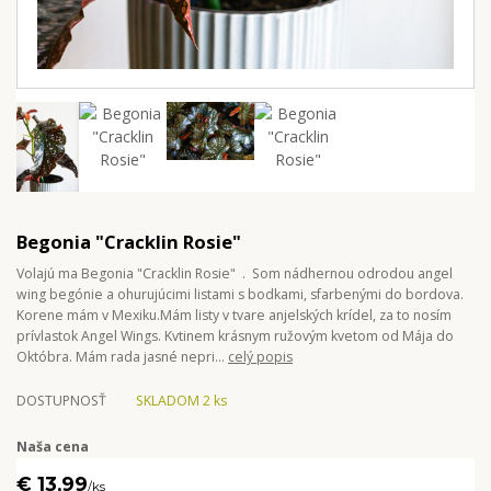
Begonia "Cracklin Rosie"
Volajú ma Begonia "Cracklin Rosie" . Som nádhernou odrodou angel
wing begónie a ohurujúcimi listami s bodkami, sfarbenými do bordova.
Korene mám v Mexiku.Mám listy v tvare anjelských krídel, za to nosím
prívlastok Angel Wings. Kvtinem krásnym ružovým kvetom od Mája do
Októbra. Mám rada jasné nepri...
celý popis
DOSTUPNOSŤ
SKLADOM 2 ks
Naša cena
€ 13,99
/
ks