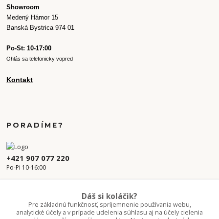
Showroom
Medený Hámor 15
Banská Bystrica 974 01
Po-St: 10-17:00
Ohlás sa telefonicky vopred
Kontakt
PORADÍME?
+421 907 077 220
Po-Pi 10-16:00
info.kvetaren@gmail.com
Dáš si koláčik?
Pre základnú funkčnosť, spríjemnenie používania webu,
analytické účely a v prípade udelenia súhlasu aj na účely cielenia