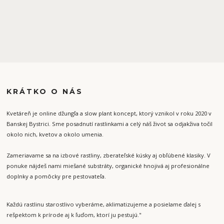
KRÁTKO O NÁS
Kvetáreň je online džungľa a slow plant koncept, ktorý vznikol v roku 2020 v
Banskej Bystrici. Sme posadnutí rastlinkami a celý náš život sa odjakživa točil
okolo nich, kvetov a okolo umenia.
Zameriavame sa na izbové rastliny, zberateľské kúsky aj obľúbené klasiky. V
ponuke nájdeš nami miešané substráty, organické hnojivá aj profesionálne
doplnky a pomôcky pre pestovateľa.
Každú rastlinu starostlivo vyberáme, aklimatizujeme a posielame ďalej s
rešpektom k prírode aj k ľuďom, ktorí ju pestujú."