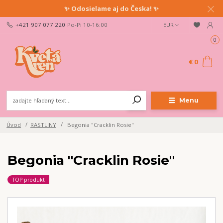
✨ Odosielame aj do Česka! ✨
+421 907 077 220
Po-Pi 10-16:00
EUR
0
€ 0
Menu
Úvod
RASTLINY
Begonia "Cracklin Rosie"
Begonia "Cracklin Rosie"
TOP produkt