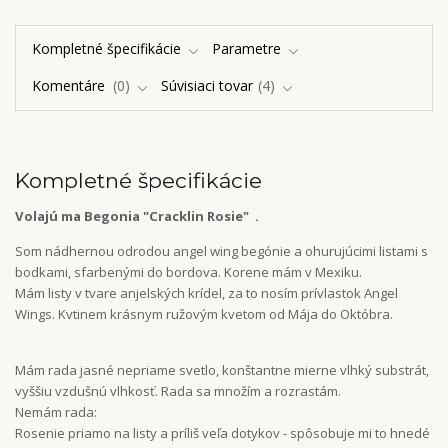
Kompletné špecifikácie
Parametre
Komentáre
0
Súvisiaci tovar
4
Kompletné špecifikácie
Volajú ma Begonia "Cracklin Rosie" .
Som nádhernou odrodou angel wing begónie a ohurujúcimi listami s
bodkami, sfarbenými do bordova. Korene mám v Mexiku.
Mám listy v tvare anjelských krídel, za to nosím prívlastok Angel
Wings. Kvtinem krásnym ružovým kvetom od Mája do Októbra.
Mám rada jasné nepriame svetlo, konštantne mierne vlhký substrát,
vyššiu vzdušnú vlhkosť. Rada sa množím a rozrastám.
Nemám rada:
Rosenie priamo na listy a príliš veľa dotykov - spôsobuje mi to hnedé