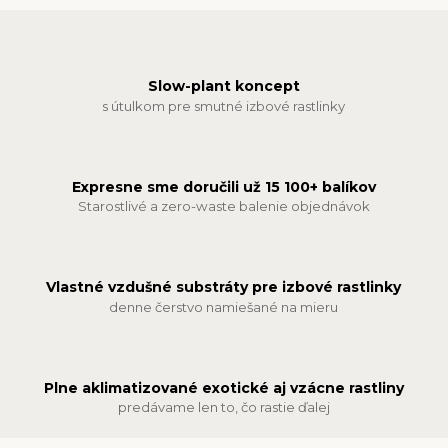
Slow-plant koncept
s útulkom pre smutné izbové rastlinky
Expresne sme doručili už 15 100+ balíkov
Starostlivé a zero-waste balenie objednávok
Vlastné vzdušné substráty pre izbové rastlinky
denne čerstvo namiešané na mieru
Plne aklimatizované exotické aj vzácne rastliny
predávame len to, čo rastie ďalej