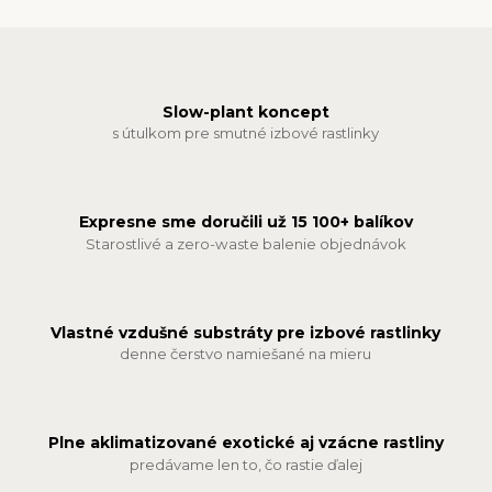
Slow-plant koncept
s útulkom pre smutné izbové rastlinky
Expresne sme doručili už 15 100+ balíkov
Starostlivé a zero-waste balenie objednávok
Vlastné vzdušné substráty pre izbové rastlinky
denne čerstvo namiešané na mieru
Plne aklimatizované exotické aj vzácne rastliny
predávame len to, čo rastie ďalej