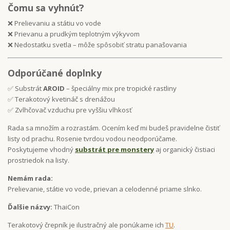
Čomu sa vyhnúť?
❌ Prelievaniu a státiu vo vode
❌ Prievanu a prudkým teplotným výkyvom
❌ Nedostatku svetla – môže spôsobiť stratu panašovania
Odporúčané doplnky
✅ Substrát
AROID
– špeciálny mix pre tropické rastliny
✅ Terakotový kvetináč s drenážou
✅ Zvlhčovač vzduchu pre vyššiu vlhkosť
Rada sa množím a rozrastám. Ocením keď mi budeš pravidelne čistiť
listy od prachu. Rosenie tvrdou vodou neodporúčame.
Poskytujeme vhodný
substrát pre monstery
aj organický čistiaci
prostriedok na listy.
Nemám rada:
Prelievanie, státie vo vode, prievan a celodenné priame slnko.
Ďalšie názvy:
ThaiCon
Terakotový črepník je ilustračný ale ponúkame ich
TU
.