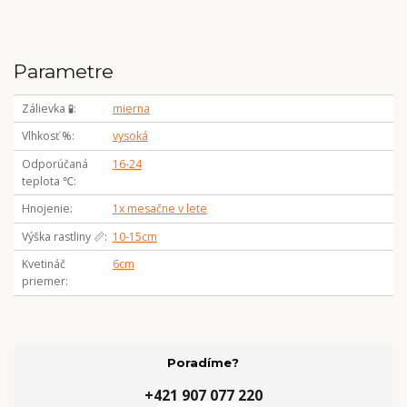
Parametre
Zálievka 🧪
mierna
Vlhkosť %
vysoká
Odporúčaná
16-24
teplota ℃
Hnojenie
1x mesačne v lete
Výška rastliny 📏
10-15cm
Kvetináč
6cm
priemer
Poradíme?
+421 907 077 220