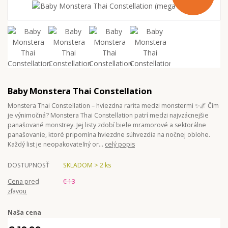
Baby Monstera Thai Constellation
Monstera Thai Constellation – hviezdna rarita medzi monstermi ✨🌌 Čím
je výnimočná? Monstera Thai Constellation patrí medzi najvzácnejšie
panašované monstrey. Jej listy zdobí biele mramorové a sektorálne
panašovanie, ktoré pripomína hviezdne súhvezdia na nočnej oblohe.
Každý list je neopakovateľný or...
celý popis
DOSTUPNOSŤ
SKLADOM > 2 ks
Cena pred
€ 13
zľavou
Naša cena