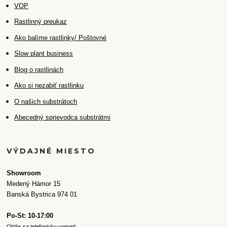
VOP
Rastlinný preukaz
Ako balíme rastlinky/ Poštovné
Slow plant business
Blog o rastlinách
Ako si nezabiť rastlinku
O našich substrátoch
Abecedný sprievodca substrátmi
VÝDAJNÉ MIESTO
Showroom
Medený Hámor 15
Banská Bystrica 974 01
Po-St: 10-17:00
Ohlás sa telefonicky vopred