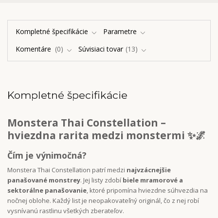
Kompletné špecifikácie
Parametre
Komentáre
0
Súvisiaci tovar
13
Kompletné špecifikácie
Monstera Thai Constellation –
hviezdna rarita medzi monstermi ✨🌌
Čím je výnimočná?
Monstera Thai Constellation patrí medzi
najvzácnejšie
panašované monstrey
. Jej listy zdobí
biele mramorové a
sektorálne panašovanie
, ktoré pripomína hviezdne súhvezdia na
nočnej oblohe. Každý list je neopakovateľný originál, čo z nej robí
vysnívanú rastlinu všetkých zberateľov.