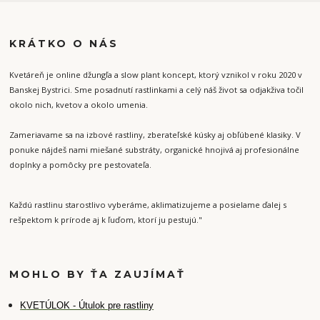
KRÁTKO O NÁS
Kvetáreň je online džungľa a slow plant koncept, ktorý vznikol v roku 2020 v
Banskej Bystrici. Sme posadnutí rastlinkami a celý náš život sa odjakživa točil
okolo nich, kvetov a okolo umenia.
Zameriavame sa na izbové rastliny, zberateľské kúsky aj obľúbené klasiky. V
ponuke nájdeš nami miešané substráty, organické hnojivá aj profesionálne
doplnky a pomôcky pre pestovateľa.
Každú rastlinu starostlivo vyberáme, aklimatizujeme a posielame ďalej s
rešpektom k prírode aj k ľuďom, ktorí ju pestujú."
MOHLO BY ŤA ZAUJÍMAŤ
K
VETÚLOK - Útulok pre rastliny