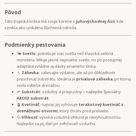
Pôvod
Táto tropická krása má svoje korene v
juhovýchodnej Ázii
, kde
vznikla ako unikátna šľachtená odroda.
Podmienky pestovania
🌤️
Svetlo:
potrebuje viac svetla než klasická zelená
monstera. Miluje jasné nepriame svetlo, no po postupnej
adaptácii zvládne aj dávky priameho slnka.
💧
Zálievka:
zalievajte výdatne, ale až po dôkladnom
preschnutí substrátu. Ideálna je
prívalová zálievka
, pri ktorej
voda odtečie drenážou.
🌱
Substrát:
vzdušný a priepustný – najlepšie špeciálny
AROID substrát
.
🪴
Kvetináč:
najviac jej vyhovuje
terakotový kvetináč s
drenážnymi otvormi
, ktorý chráni pred preliatím.
💦
Vlhkosť:
vysoká vzdušná vlhkosť je nevyhnutnosťou.
Najlepšie sa jej darí pri zvlhčovači vzduchu.