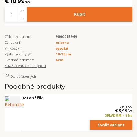
€ 10,99
/
ks
Kúpiť
Číslo produktu:
9000015949
Zálievka 🧪:
mierna
Vlhkosť %:
vysoká
Výška rastliny 📏:
10-15cm
Kvetináč priemer:
6cm
Strážiť cenu / dostupnosť
Do obľúbených
Podobné produkty
Betonáčik
cena od
€ 5,99
/
ks
SKLADOM > 2 ks
Zvoliť variant