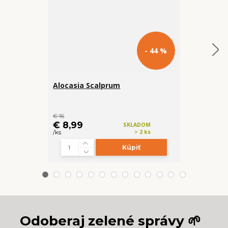
- 44 %
Alocasia Scalprum
Anthurium 
ma)
€ 12,99
€ 16
€ 11,99
€ 8,99
SKLADOM
/
ks
> 2 ks
/
ks
Kúpiť
Odoberaj zelené správy 🌱