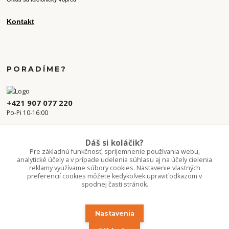
Kontakt
PORADÍME?
+421 907 077 220
Po-Pi 10-16:00
info.kvetaren@gmail.com
Dáš si koláčik?
Pre základnú funkčnosť, spríjemnenie používania webu,
analytické účely a v prípade udelenia súhlasu aj na účely cielenia
reklamy využívame súbory cookies. Nastavenie vlastných
preferencií cookies môžete kedykoľvek upraviť odkazom v
spodnej časti stránok.
Nastavenia
Upravit sběr cookies.