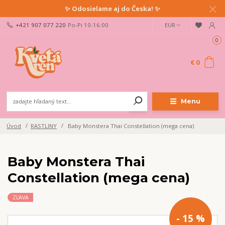
✨ Odosielame aj do Česka! ✨
+421 907 077 220
Po-Pi 10-16:00
EUR
0
€ 0
Menu
Úvod
RASTLINY
Baby Monstera Thai Constellation (mega cena)
Baby Monstera Thai
Constellation (mega cena)
ZĽAVA
- 15 %