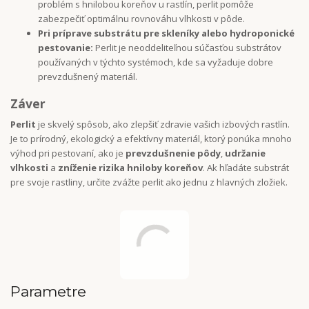
problém s hnilobou koreňov u rastlín, perlit pomôže
zabezpečiť optimálnu rovnováhu vlhkosti v pôde.
Pri príprave substrátu pre skleníky alebo hydroponické
pestovanie:
Perlit je neoddeliteľnou súčasťou substrátov
používaných v týchto systémoch, kde sa vyžaduje dobre
prevzdušnený materiál.
Záver
Perlit
je skvelý spôsob, ako zlepšiť zdravie vašich izbových rastlín.
Je to prírodný, ekologický a efektívny materiál, ktorý ponúka mnoho
výhod pri pestovaní, ako je
prevzdušnenie pôdy
,
udržanie
vlhkosti
a
zníženie rizika hniloby koreňov
. Ak hľadáte substrát
pre svoje rastliny, určite zvážte perlit ako jednu z hlavných zložiek.
Parametre