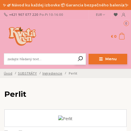
✨ 🌿 Návod ku každej izbovke 📦 Garancia bezpečného balenia ✨
+421 907 077 220
Po-Pi 10-16:00
EUR
0
€ 0
Menu
Úvod
SUBSTRÁTY
Ingrediencie
Perlit
Perlit