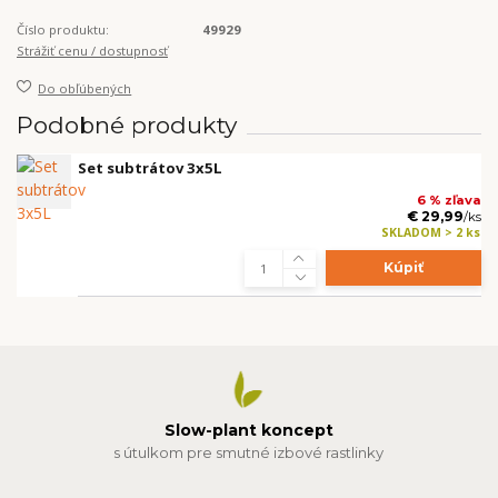
Číslo produktu:
49929
Strážiť cenu / dostupnosť
Do obľúbených
Podobné produkty
Set subtrátov 3x5L
6 % zľava
€ 29,99
/
ks
SKLADOM > 2 ks
Kúpiť
Slow-plant koncept
s útulkom pre smutné izbové rastlinky