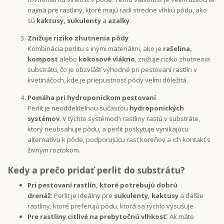
najmä pre rastliny, ktoré majú radi stredne vlhkú pôdu, ako
sú
kaktusy, sukulenty
a
azalky
.
Znižuje riziko zhutnenia pôdy
Kombinácia perlitu s inými materiálmi, ako je
rašelina,
kompost
alebo
kokosové vlákno
, znižuje riziko zhutnenia
substrátu, čo je obzvlášť výhodné pri pestovaní rastlín v
kvetináčoch, kde je priepustnosť pôdy veľmi dôležitá.
Pomáha pri hydroponickom pestovaní
Perlit je neoddeliteľnou súčasťou
hydroponických
systémov
. V týchto systémoch rastliny rastú v substráte,
ktorý neobsahuje pôdu, a perlit poskytuje vynikajúcu
alternatívu k pôde, podporujúcu rast koreňov a ich kontakt s
živným roztokom.
Kedy a prečo pridať perlit do substrátu?
Pri pestovaní rastlín, ktoré potrebujú dobrú
drenáž:
Perlit je ideálny pre
sukulenty, kaktusy
a ďalšie
rastliny, ktoré preferujú pôdu, ktorá sa rýchlo vysušuje.
Pre rastliny citlivé na prebytočnú vlhkosť:
Ak máte