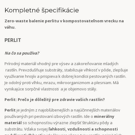
Kompletné špecifikácie
Zero-waste balenie perlitu v kompostovateľnom vrecku na
váhu.
PERLIT
Na čo sa používa?
Prírodný materiál vhodný pre výsev a zakoreňovanie mladých
rastlín. Prevzdušňuje substráty, stabilizuje vlhkosť v pôde, zlepšuje
využívanie hnojív a prispieva k dobrej kondícii pestovaných rastlín.
Je odolný proti vlhku, mrazu, mikroorganizmom a plesniam. Má
vynikajúce sorpčné vlastnosti a je objemovo stály.
Perlit: Prečo je dôležitý pre zdravie vašich rastlín?
Perlit
je jedným z najobľúbenejších a najúčinnejších materiálov
používaných pri pestovaní izbových rastlín. Ide o
minerálny
materiál
so schopnosťou výrazne zlepšiť štruktúru pôdy a
substrátu. Vďaka svojej
ľahkosti, vzdušnosti a schopnosti