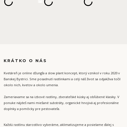
KRÁTKO O NÁS
Kvetáreň je online džungľa a slow plant koncept, ktorý vznikol v roku 2020 v
Banskej Bystrici. Sme posadnutí rastlinkami a celý náš život sa odjakživa točil
okolo nich, kvetov a okolo umenia.
Zameriavame sa na izbové rastliny, zberateľské kúsky aj obľúbené klasiky. V
ponuke nájdeš nami miešané substráty, organické hnojivá aj profesionálne
doplnky a pomôcky pre pestovateľa.
Každú rastlinu starostlivo vyberáme, aklimatizujeme a posielame ďalej s