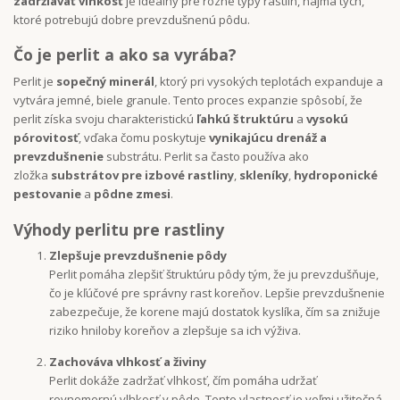
zadržiavať vlhkosť
je ideálny pre rôzne typy rastlín, najmä tých,
ktoré potrebujú dobre prevzdušnenú pôdu.
Čo je perlit a ako sa vyrába?
Perlit je
sopečný minerál
, ktorý pri vysokých teplotách expanduje a
vytvára jemné, biele granule. Tento proces expanzie spôsobí, že
perlit získa svoju charakteristickú
ľahkú štruktúru
a
vysokú
pórovitosť
, vďaka čomu poskytuje
vynikajúcu drenáž a
prevzdušnenie
substrátu. Perlit sa často používa ako
zložka
substrátov pre izbové rastliny
,
skleníky
,
hydroponické
pestovanie
a
pôdne zmesi
.
Výhody perlitu pre rastliny
Zlepšuje prevzdušnenie pôdy
Perlit pomáha zlepšiť štruktúru pôdy tým, že ju prevzdušňuje,
čo je kľúčové pre správny rast koreňov. Lepšie prevzdušnenie
zabezpečuje, že korene majú dostatok kyslíka, čím sa znižuje
riziko hniloby koreňov a zlepšuje sa ich výživa.
Zachováva vlhkosť a živiny
Perlit dokáže zadržať vlhkosť, čím pomáha udržať
rovnomernú vlhkosť v pôde. Tento vlastnosť je veľmi užitočná