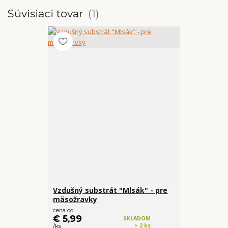
Súvisiaci tovar
1
Vzdušný substrát "Mlsák" - pre
mäsožravky
cena od
€ 5,99
SKLADOM
> 2 ks
/
ks