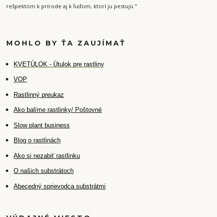
rešpektom k prírode aj k ľuďom, ktorí ju pestujú."
MOHLO BY ŤA ZAUJÍMAŤ
K
VETÚLOK - Útulok pre rastliny
VOP
Rastlinný preukaz
Ako balíme rastlinky/ Poštovné
Slow plant business
Blog o rastlinách
Ako si nezabiť rastlinku
O našich substrátoch
Abecedný sprievodca substrátmi