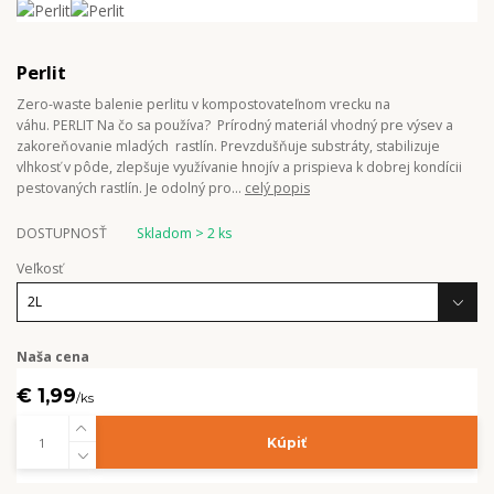
Perlit
Zero-waste balenie perlitu v kompostovateľnom vrecku na
váhu. PERLIT Na čo sa používa? Prírodný materiál vhodný pre výsev a
zakoreňovanie mladých rastlín. Prevzdušňuje substráty, stabilizuje
vlhkosť v pôde, zlepšuje využívanie hnojív a prispieva k dobrej kondícii
pestovaných rastlín. Je odolný pro...
celý popis
DOSTUPNOSŤ
Skladom > 2 ks
Veľkosť
Naša cena
€ 1,99
/
ks
Kúpiť