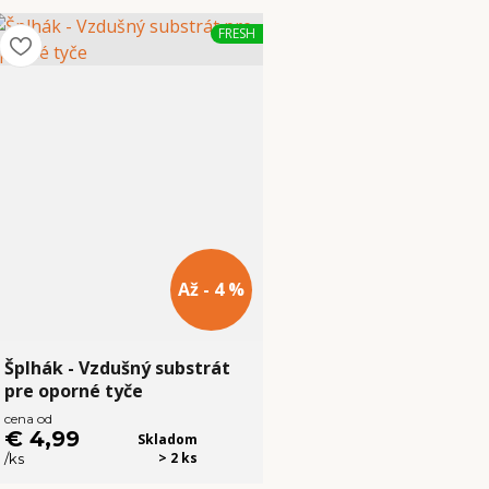
FRESH
Až - 4 %
Šplhák - Vzdušný substrát
pre oporné tyče
cena od
€ 4,99
Skladom
> 2 ks
/
ks