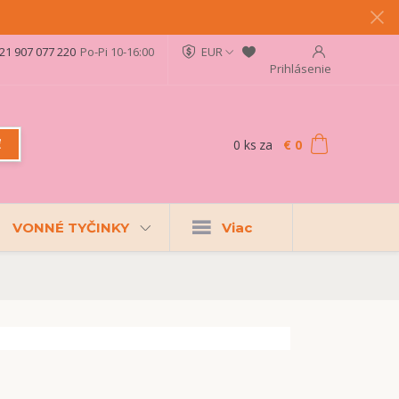
21 907 077 220
Po-Pi 10-16:00
EUR
Prihlásenie
0
ks
za
€ 0
ť
VONNÉ TYČINKY
Viac