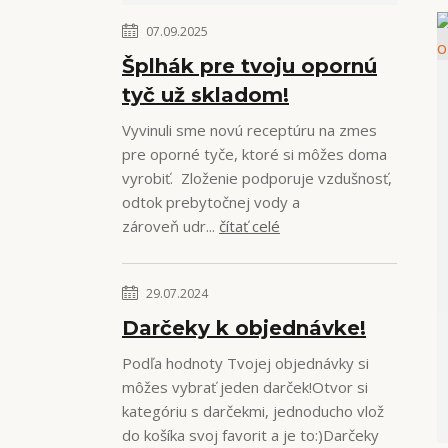
07.09.2025
Šplhák pre tvoju opornú
tyč už skladom!
Vyvinuli sme novú receptúru na zmes
pre oporné tyče, ktoré si môžes doma
vyrobiť. Zloženie podporuje vzdušnosť,
odtok prebytočnej vody a
zároveň udr...
čítať celé
29.07.2024
Darčeky k objednávke!
Podľa hodnoty Tvojej objednávky si
môžes vybrať jeden darček!Otvor si
kategóriu s darčekmi, jednoducho vlož
do košíka svoj favorit a je to:)Darčeky