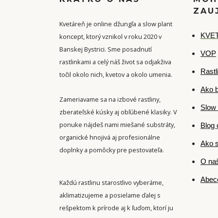
ZAU
Kvetáreň je online džungľa a slow plant
K
VET
koncept, ktorý vznikol v roku 2020 v
Banskej Bystrici. Sme posadnutí
VOP
rastlinkami a celý náš život sa odjakživa
Rastl
točil okolo nich, kvetov a okolo umenia.
Ako b
Zameriavame sa na izbové rastliny,
Slow 
zberateľské kúsky aj obľúbené klasiky. V
ponuke nájdeš nami miešané substráty,
Blog 
organické hnojivá aj profesionálne
Ako s
doplnky a pomôcky pre pestovateľa.
O naš
Abece
Každú rastlinu starostlivo vyberáme,
aklimatizujeme a posielame ďalej s
rešpektom k prírode aj k ľuďom, ktorí ju