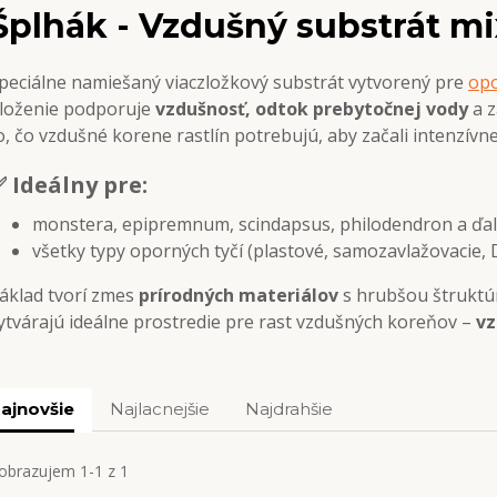
Šplhák - Vzdušný substrát mi
peciálne namiešaný viaczložkový substrát vytvorený pre
opo
loženie podporuje
vzdušnosť, odtok prebytočnej vody
a 
o, čo vzdušné korene rastlín potrebujú, aby začali intenzívne r
 Ideálny pre:
monstera, epipremnum, scindapsus, philodendron a ďal
všetky typy oporných tyčí (plastové, samozavlažovacie, 
áklad tvorí zmes
prírodných materiálov
s hrubšou štruktúr
ytvárajú ideálne prostredie pre rast vzdušných koreňov –
vz
ajnovšie
Najlacnejšie
Najdrahšie
obrazujem 1-1 z 1